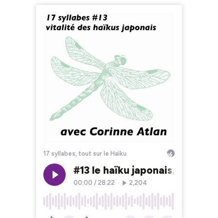
17 syllabes, tout sur le Haïku
#13 le haïku japonais, quelle 
00:00
/
28:22
•
2,204