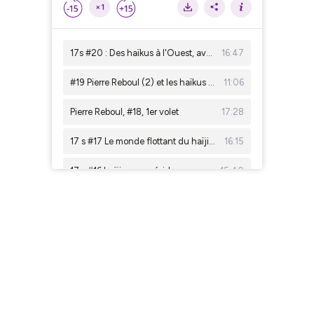
×1
17s #20 : Des haïkus à l'Ouest, avec Danièle DUTEIL
16:47
#19 Pierre Reboul (2) et les haïkus du seuil de la mort
11:06
Pierre Reboul, #18, 1er volet
17:28
17 s #17 Le monde flottant du haïjin Christophe Jubien
16:15
17 s #16 haïjines en résidence
15:40
17 S #15 Un atelier haïku d'été
18:01
17 S #14 "Ciel changeant" : une conversation autour du livre
12:41
#13 le haïku japonais, quelle vitalité! avec Corinne Atlan
17 syllabes #12 les haïkus-reportages de Pierre Nabhan
21:02