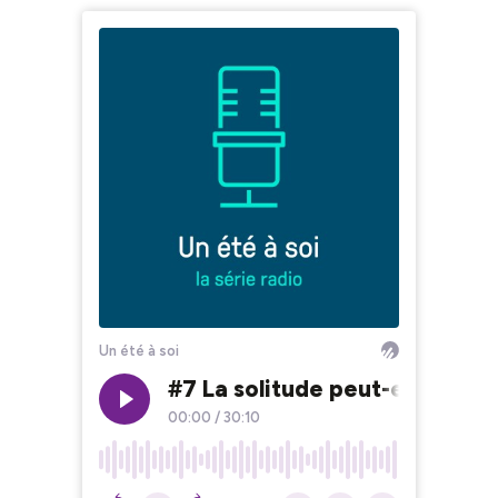
Un été à soi
#7 La solitude peut-elle être
00:00
/
30:10