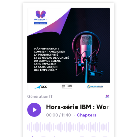
Génération IT
Hors-série IBM : Workforce de
Chapters
00:00
/
11:40
•