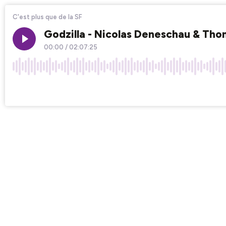
C'est plus que de la SF
Godzilla - Nicolas Deneschau & Tho
00:00
/
02:07:25
×1