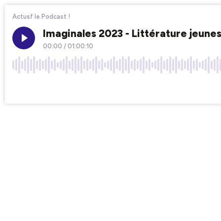
Actusf le Podcast !
Imaginales 2023 - Littérature jeunes
00:00
/
01:00:10
×1