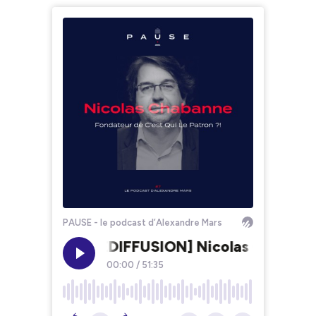
PAUSE - le podcast d’Alexandre Mars
[REDIFFUSION] Nicolas Chabanne,
00:00
/
51:35