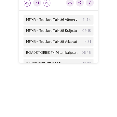
×1
MFMB – Truckers Talk #6 Äänen voima: todellinen kumppanuus
11:44
MFMB – Truckers Talk #5 Kuljettajakoulutus: avain tehokkuuteen
09:18
MFMB – Truckers Talk #5 Aika vaihtaa käyttövoimaa: mutta mihin?
14:31
ROADSTORIES #4 Miten kuljetusalalla huolehditaan omien työntekijöiden terveydestä ja hyvinvoinnista?
06:45
TRICK’N’TRUCK #4 Miten kuorma-auton kuljettajan elämää voi yksinkertaistaa? Kuorma-automaailma jatkuu verkossa!
10:36
BIG STORY #4 Hemmotellun testikuljettajan ajoreitti
08:02
TRICK’N’TRUCK #3 Because I’m Happy... Miten kuljetusliikkeiden omistajat pitävät kuljettajansa tyytyväisinä?
06:39
ROADSTORIES #3 Renkaiden kustomointi: tärkeitä valintoja
05:30
BIG STORY #3 Renkaiden testaaminen voi olla hyvin subjektiivista työtä!