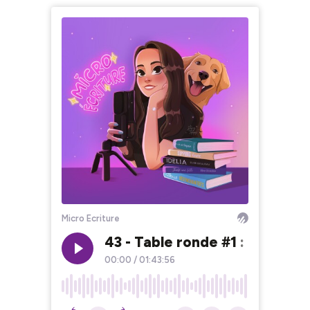
Micro Ecriture
43 - Table ronde #1 : La peur d
00:00
/
01:43:56