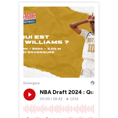
Envergure
NBA Draft 2024 : Qui est Cod
00:00
/
28:42
•
1,014