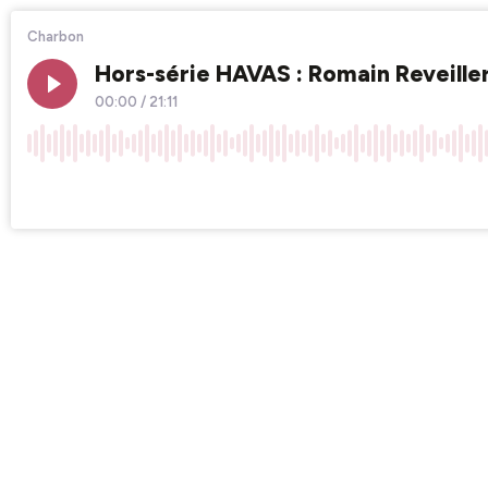
Charbon
Hors-série HAVAS : Romain Reveille
00:00
/
21:11
×1