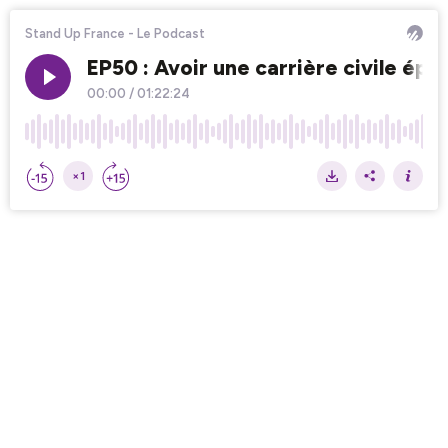
Stand Up France - Le Podcast
EP50 : Avoir une carrière civile épa
00:00
/
01:22:24
×1