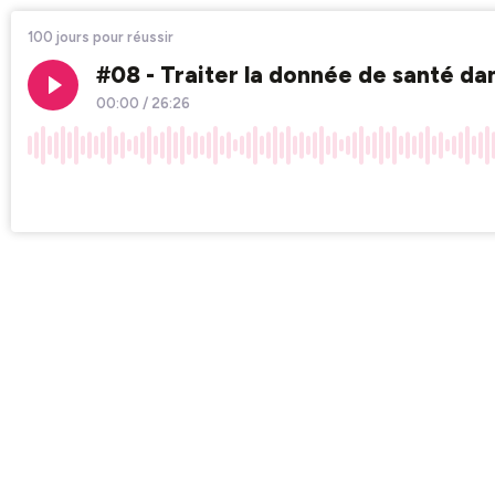
100 jours pour réussir
#08 - Traiter la donnée de santé da
00:00
/
26:26
×1