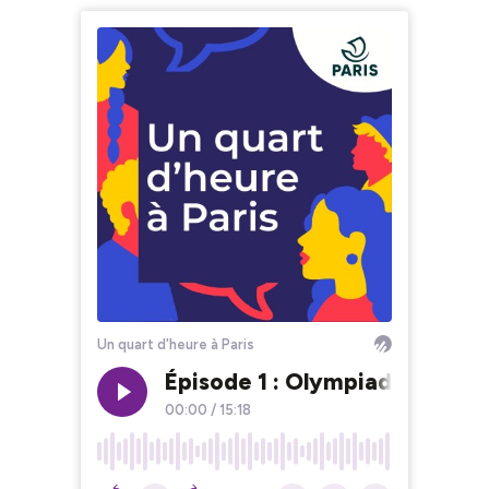
Un quart d'heure à Paris
Épisode 1 : Olympiades, 13e
00:00
/
15:18