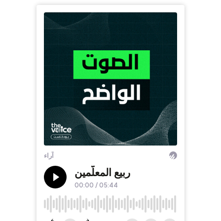
آراء
ربيع المعلّمين
00:00
/
05:44