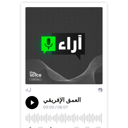
آراء
العمق الإفريقي
00:00
/
06:07