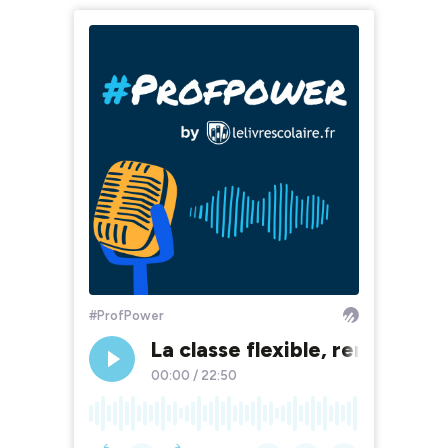
#ProfPower
La classe flexible, rencontre
00:00
/
22:50