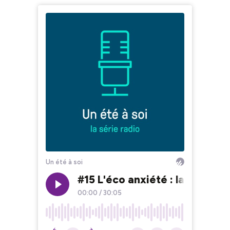
Un été à soi
#15 L'éco anxiété : la souffra
00:00
/
30:05