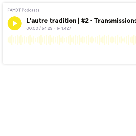
FAMDT Podcasts
L'autre tradition | #2 - Transmissions 
00:00
/
54:29
•
1,427
×1
Chapters