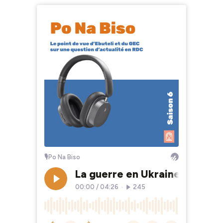
🎙Po Na Biso
La guerre en Ukraine et la RDC
00:00
/
04:26
•
245