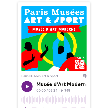
Paris Musées Art & Sport
Musée d'Art Moderne | Rugby 
00:00
/
06:24
•
348