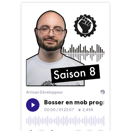
Artisan Développeur
Bosser en mob programming 
00:00
/
01:23:07
•
2,459