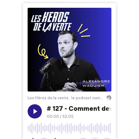
Les Héros de la vente : le podcast numéro 1 pour apprendre à vendre
# 127 - Comment devenir un Hé
00:00
/
52:05