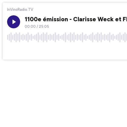
InVinoRadio.TV
1100e émission - Clarisse Weck et 
00:00
/
25:05
×1