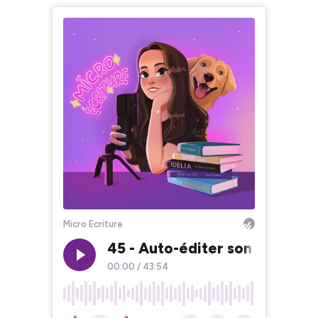
Micro Ecriture
45 - Auto-éditer son roman d
00:00
/
43:54