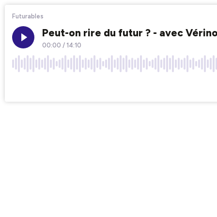
Futurables
Peut-on rire du futur ? - avec Véri
00:00
/
14:10
×1