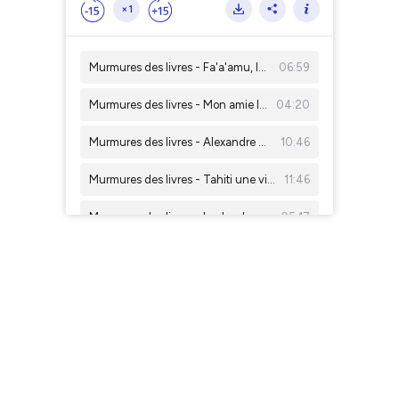
×1
Murmures des livres - Fa'a'amu, le petit secret de la nuit
06:59
Murmures des livres - Mon amie la Raie
04:20
Murmures des livres - Alexandre SALMON et sa femme Ariitaimai - Deux figures de Tahiti à l'époque du Protectorat
10:46
Murmures des livres - Tahiti une vie au fil de sa littérature 1975-2025
11:46
Murmures des livres - Le doudou de bébé tupa
05:17
Murmures des livres - BSEO 365
12:05
Murmures des livres - Hei‘ani au Pacifique immense,
07:06
Murmures des livres - Le tatouage des îles marquises 1922
09:51
Murmures des livres - Motu Nono
09:04