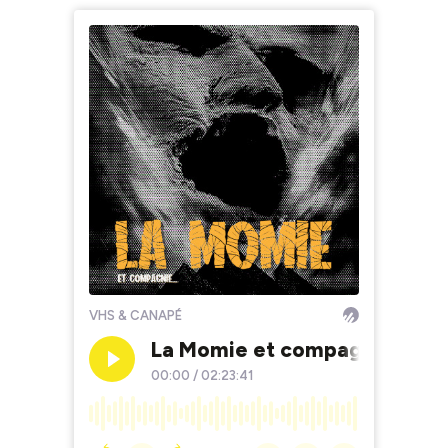
VHS & CANAPÉ
La Momie et compagnie
00:00
/
02:23:41