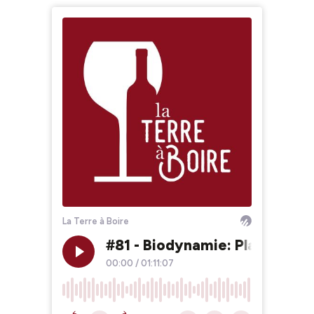
La Terre à Boire
#81 - Biodynamie: Place Au D
00:00
/
01:11:07