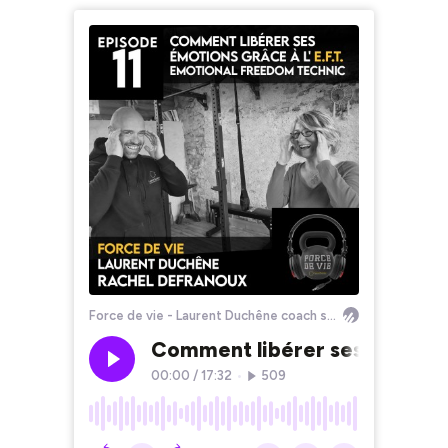
Force de vie - Laurent Duchêne coach sportif et mental dans les Vosges
Comment libérer ses émotion
00:00
/
17:32
•
509