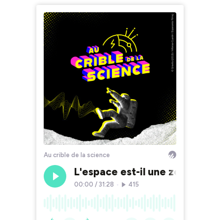
Au crible de la science
L'espace est-il une zone de n
00:00
/
31:28
•
415