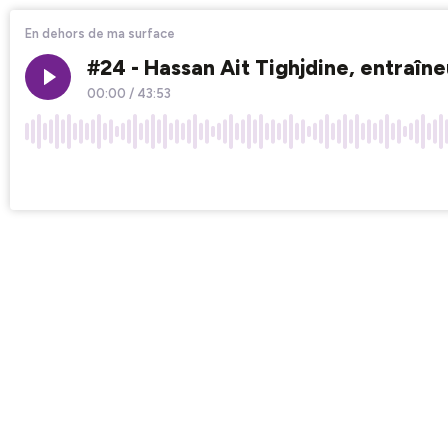
En dehors de ma surface
#24 - Hassan Ait Tighjdine, entraîn
00:00
/
43:53
×1