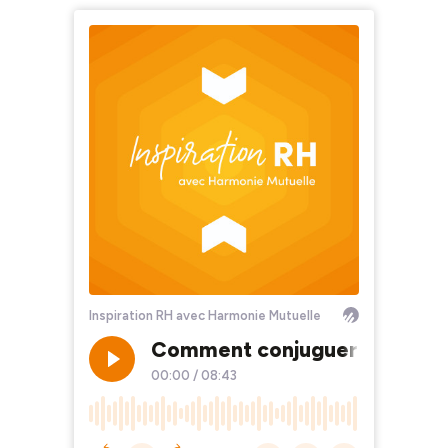
Inspiration RH avec Harmonie Mutuelle
Comment conjuguer les défis 
00:00
/
08:43