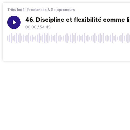
Tribu Indé I Freelances & Solopreneurs
46. Discipline et flexibilité comme 
00:00
/
54:45
×1