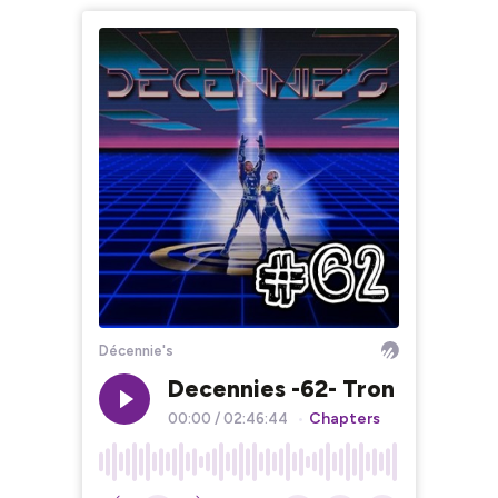
Décennie's
Decennies -62- Tron
Chapters
00:00
/
02:46:44
•