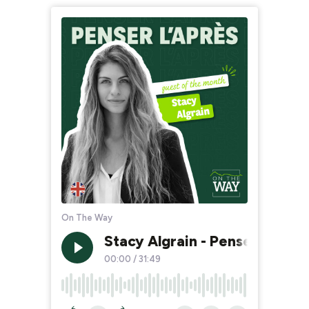
On The Way
Stacy Algrain - Penser L'aprè
00:00
/
31:49