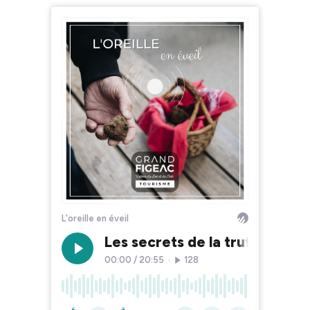
L'oreille en éveil
Les secrets de la truffe
00:00
/
20:55
•
128