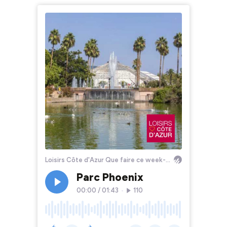
Loisirs Côte d'Azur Que faire ce week-end ?
Parc Phoenix
00:00
/
01:43
•
110