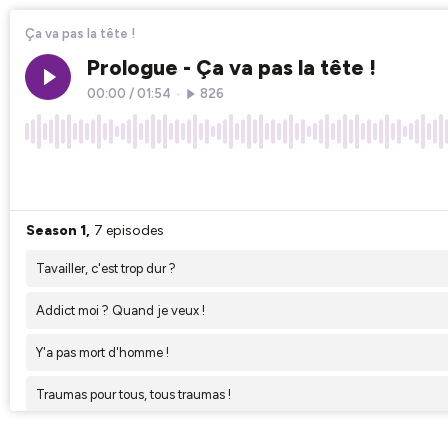
Ça va pas la tête !
Prologue - Ça va pas la tête !
00:00
/
01:54
•
826
×1
Season 1,
7 episodes
Tavailler, c'est trop dur ?
Addict moi ? Quand je veux !
Y'a pas mort d'homme !
Traumas pour tous, tous traumas !
Les expressions qui font mal