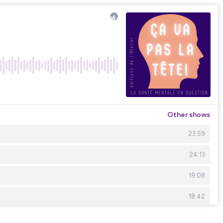
Other shows
23:59
24:13
19:08
18:42
14:38