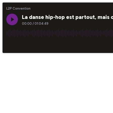
L2P Convention
La danse hip-hop est partout, mais o
00:00
/
01:04:49
×1