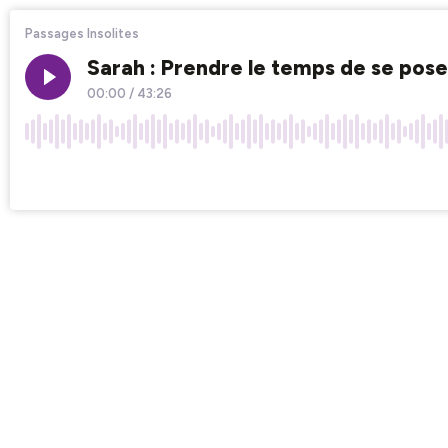
Passages Insolites
Sarah : Prendre le temps de se poser
00:00
/
43:26
×1