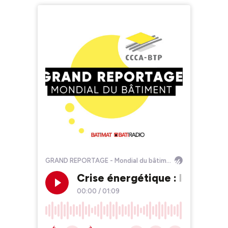
GRAND REPORTAGE - Mondial du bâtiment
Crise énergétique : les solut
00:00
/
01:09