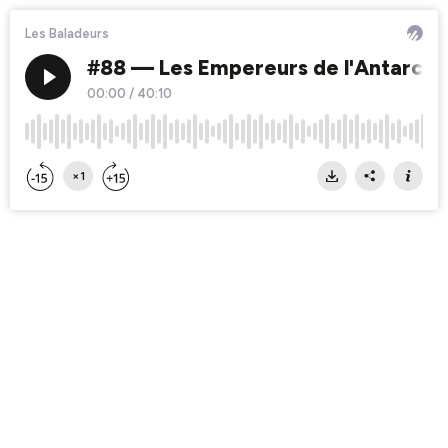
Les Baladeurs
#88 — Les Empereurs de l'Antarcti
00:00
/
40:10
×1