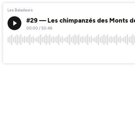
Les Baladeurs
#29 — Les chimpanzés des Monts de 
00:00
/
50:46
×1