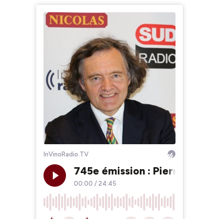
InVinoRadio.TV
745e émission : Pierre Emman
00:00
/
24:45