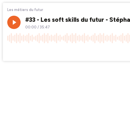
Les métiers du futur
#33 - Les soft skills du futur - Stéph
00:00
/
35:47
×1