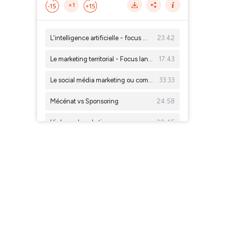
×1
L'intelligence artificielle - focus marketing/communication
23:42
Le marketing territorial - Focus langue bretonne
17:43
Le social média marketing ou comment interagir avec des communautés sur les réseaux sociaux
33:33
Mécénat vs Sponsoring
24:58
L'inbound marketing
30:45
Complémentarité web et print
Le marketing sonore, l'importance d'avoir une identité sonore pour sa marque
15:16
Teaser - Lancement du podcast de la Breizh Marketing Akademi
04:45