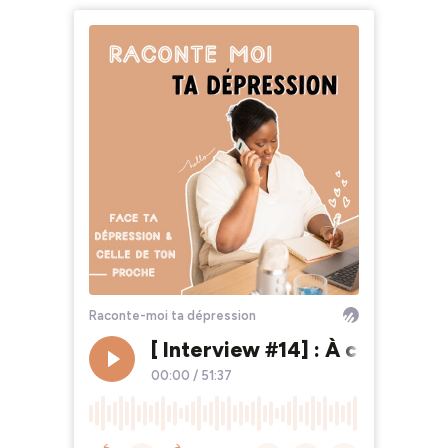
Raconte-moi ta dépression
[ Interview #14] : À cœur ouv
00:00
/
51:37