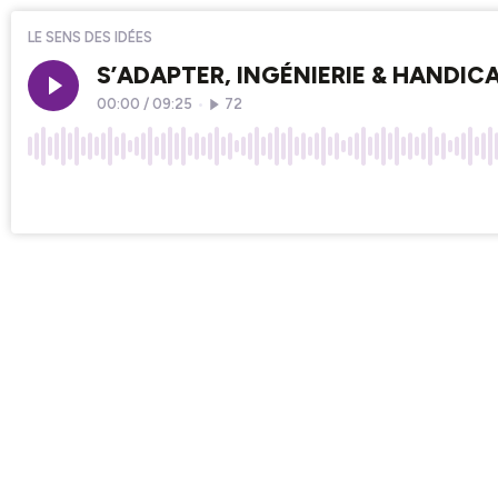
LE SENS DES IDÉES
S’ADAPTER, INGÉNIERIE & HANDIC
00:00
/
09:25
•
72
×1