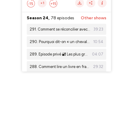
×1
Season 24,
78 episodes
Other shows
291. Comment se réconcilier avec la conjugaison, avec Léa Ricci
39:23
290. Pourquoi dit-on « un cheval » mais « des chevaux » ?
10:54
289. Episode privé 🔐 Les plus grands scandales politiques de France (partie 3)
04:07
288. Comment lire un livre en français, sans abandonner à la page 17
29:32
287. D'où viennent les gaufres ?
19:50
286. Tout savoir sur La Marseillaise
25:55
285. Episode privé 🔐 Les plus grands scandales politiques de France (partie 2)
06:53
284. D'où vient la Fête de la musique en France ?
24:19
283. Episode privé 🔐 Les plus grands scandales politiques de France (partie 1)
04:53