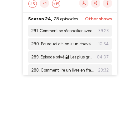
×1
Season 24,
78 episodes
Other shows
291. Comment se réconcilier avec la conjugaison, avec Léa Ricci
39:23
290. Pourquoi dit-on « un cheval » mais « des chevaux » ?
10:54
289. Episode privé 🔐 Les plus grands scandales politiques de France (partie 3)
04:07
288. Comment lire un livre en français, sans abandonner à la page 17
29:32
287. D'où viennent les gaufres ?
19:50
286. Tout savoir sur La Marseillaise
25:55
285. Episode privé 🔐 Les plus grands scandales politiques de France (partie 2)
06:53
284. D'où vient la Fête de la musique en France ?
24:19
283. Episode privé 🔐 Les plus grands scandales politiques de France (partie 1)
04:53