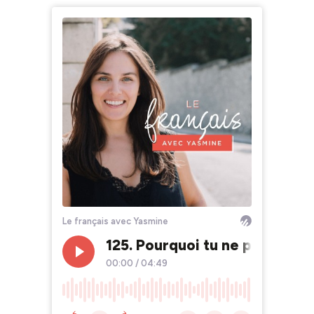
Le français avec Yasmine
125. Pourquoi tu ne peux pas 
00:00
/
04:49